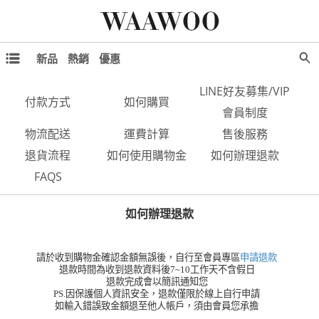
新品
熱銷
優惠
LINE好友募集/VIP
付款方式
如何購買
會員制度
物流配送
運費計算
售後服務
退貨流程
如何使用購物金
如何辦理退款
FAQS
如何辦理退款
請於收到購物金確認金額無誤後，自行至會員專區
申請退款
退款時間為收到退款資料後7~10工作天不含假日
退款完成會以簡訊通知您
PS.因保護個人資訊安全，退款僅限於線上自行申請
如輸入錯誤致金額退至他人帳戶，須由會員您承擔